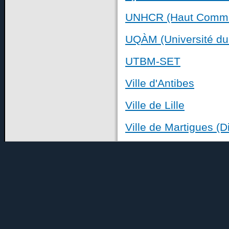
UNHCR (Haut Commis
UQÀM (Université du
UTBM-SET
Ville d'Antibes
Ville de Lille
Ville de Martigues (