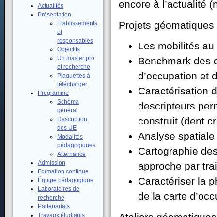
encore à l’actualité 
Actualités
Présentation
Projets géomatiques
Etablissements
et
responsables
Les mobilités a
Objectifs
Un master pro
Benchmark des da
et recherche
d’occupation et 
Plaquettes à
télécharger
Caractérisation 
Programme
Schéma
descripteurs perm
général
construit (dent cr
Description
des UE
Analyse spatiale
Modalités
pédagogiques
Cartographie des
Alternance
Admission
approche par trai
Formation continue
Caractériser la p
Équipe pédagogique
Laboratoires de
de la carte d’oc
recherche
Partenariats
Ateliers géomatiques
Travaux étudiants