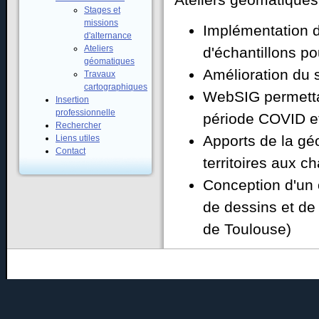
Stages et
missions
Implémentation d
d'alternance
Ateliers
d'échantillons po
géomatiques
Amélioration du
Travaux
cartographiques
WebSIG permettan
Insertion
professionnelle
période COVID e
Rechercher
Apports de la géo
Liens utiles
Contact
territoires aux 
Conception d'un 
de dessins et de 
de Toulouse)