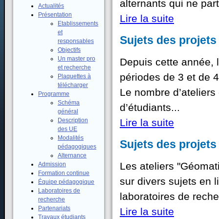
alternants qui ne part
Actualités
Présentation
Lire la suite
Etablissements
et
Sujets des projet
responsables
Objectifs
Un master pro
Depuis cette année, 
et recherche
périodes de 3 et de 
Plaquettes à
télécharger
Le nombre d’ateliers
Programme
Schéma
d’étudiants...
général
Description
Lire la suite
des UE
Modalités
Sujets des projet
pédagogiques
Alternance
Les ateliers "Géomati
Admission
Formation continue
sur divers sujets en 
Équipe pédagogique
Laboratoires de
laboratoires de reche
recherche
Partenariats
Lire la suite
Travaux étudiants