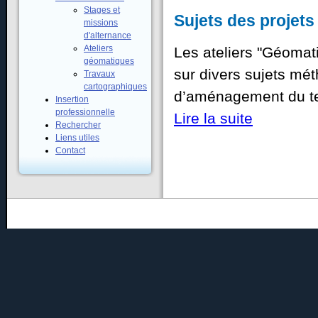
Stages et
Sujets des projet
missions
d'alternance
Ateliers
Les ateliers "Géomati
géomatiques
sur divers sujets mé
Travaux
cartographiques
d’aménagement du terr
Insertion
professionnelle
Lire la suite
Rechercher
Liens utiles
Contact